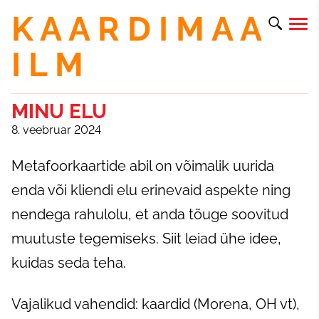
K A A R D I M A A
I L M
MINU ELU
8. veebruar 2024
Metafoorkaartide abil on võimalik uurida
enda või kliendi elu erinevaid aspekte ning
nendega rahulolu, et anda tõuge soovitud
muutuste tegemiseks. Siit leiad ühe idee,
kuidas seda teha.
Vajalikud vahendid: kaardid (Morena, OH vt),