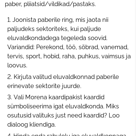
paber, pliiatsid/vildikad/pastaks.
Joonista paberile ring, mis jaota nii
paljudeks sektoriteks, kui paljude
eluvaldkondadega tegeleda soovid.
Variandid: Perekond, töö, sõbrad, vanemad,
tervis, sport, hobid, raha, puhkus, vaimsus ja
loovus.
Kirjuta valitud eluvaldkonnad paberile
erinevate sektorite juurde.
Vali Morena kaardipakist kaardid
sümboliseerima igat eluvaldkonda. Miks
osutusid valituks just need kaardid? Loo
dialoog kliendiga.
Hinda enda rahulolu iga eluvaldkonnaga