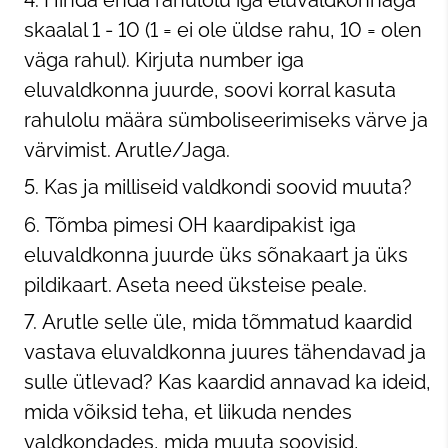
skaalal 1 - 10 (1 = ei ole üldse rahu, 10 = olen
väga rahul). Kirjuta number iga
eluvaldkonna juurde, soovi korral kasuta
rahulolu määra sümboliseerimiseks värve ja
värvimist. Arutle/Jaga.
Kas ja milliseid valdkondi soovid muuta?
Tõmba pimesi OH kaardipakist iga
eluvaldkonna juurde üks sõnakaart ja üks
pildikaart. Aseta need üksteise peale.
Arutle selle üle, mida tõmmatud kaardid
vastava eluvaldkonna juures tähendavad ja
sulle ütlevad? Kas kaardid annavad ka ideid,
mida võiksid teha, et liikuda nendes
valdkondades, mida muuta soovisid,